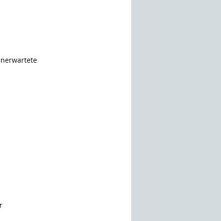
nerwartete 
r 