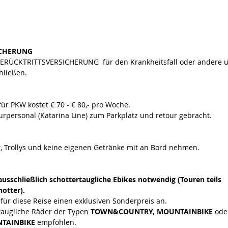
ICHERUNG
SERÜCKTRITTSVERSICHERUNG  für den Krankheitsfall oder andere u
hließen.
ür PKW kostet € 70 - € 80,- pro Woche.
rpersonal (Katarina Line) zum Parkplatz und retour gebracht.
r, Trollys und keine eigenen Getränke mit an Bord nehmen.
ausschließlich schottertaugliche Ebikes notwendig (Touren teils 
otter).
für diese Reise einen exklusiven Sonderpreis an. 
taugliche Räder der Typen 
TOWN&COUNTRY, MOUNTAINBIKE
 ode
TAINBIKE 
empfohlen.