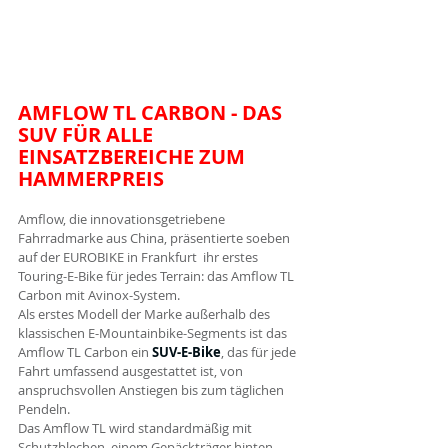
AMFLOW TL CARBON - DAS 
SUV FÜR ALLE 
EINSATZBEREICHE ZUM 
HAMMERPREIS
Amflow, die innovationsgetriebene 
Fahrradmarke aus China, präsentierte soeben 
auf der EUROBIKE in Frankfurt  ihr erstes 
Touring-E-Bike für jedes Terrain: das Amflow TL 
Carbon mit Avinox-System. 
Als erstes Modell der Marke außerhalb des 
klassischen E-Mountainbike-Segments ist das 
Amflow TL Carbon ein 
SUV-E-Bike
, das für jede 
Fahrt umfassend ausgestattet ist, von 
anspruchsvollen Anstiegen bis zum täglichen 
Pendeln. 
Das Amflow TL wird standardmäßig mit 
Schutzblechen, einem Gepäckträger hinten, 