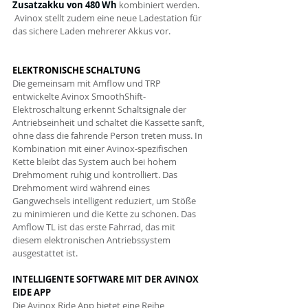
Zusatzakku von 480 Wh
 kombiniert werden.
 Avinox stellt zudem eine neue Ladestation für 
das sichere Laden mehrerer Akkus vor. 
ELEKTRONISCHE SCHALTUNG
Die gemeinsam mit Amflow und TRP 
entwickelte Avinox SmoothShift-
Elektroschaltung erkennt Schaltsignale der 
Antriebseinheit und schaltet die Kassette sanft, 
ohne dass die fahrende Person treten muss. In 
Kombination mit einer Avinox-spezifischen 
Kette bleibt das System auch bei hohem 
Drehmoment ruhig und kontrolliert. Das 
Drehmoment wird während eines 
Gangwechsels intelligent reduziert, um Stöße 
zu minimieren und die Kette zu schonen. Das 
Amflow TL ist das erste Fahrrad, das mit 
diesem elektronischen Antriebssystem 
ausgestattet ist.
INTELLIGENTE SOFTWARE MIT DER AVINOX 
EIDE APP 
Die Avinox Ride App bietet eine Reihe 