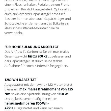
einem Flaschenhalter, Pedalen, einem Front- 
und einem Rücklicht ausgeliefert. Optional ist 
auch ein vorderer Gepäckträger erhältlich. 
Besitzer können aber auch Gepäckträger und 
Schutzbleche entfernen, um das Ebike in ein 
klassisches Offroad-Mountainbike zu 
verwandeln. 
FÜR HOHE ZULADUNG AUSGELEGT
Das Amflow TL Carbon ist für ein maximales 
Gesamtgewicht 
bis zu 200 kg
 zugelassen und 
der Gepäckträger ist durch seine stabile 
Aufnahme für einen Kindersitz freigegeben.
1280-WH-KAPAZITÄT
Ausgestattet mit dem Avinox M2 Motor bietet 
dieser ein 
maximales Drehmoment von 125 
Nm
 sowie eine Spitzenleistung von
1100 W
. 
Das Ebike ist serienmäßig mit einem 
herausnehmbaren 800-Wh-
Akku
 ausgestattet und kann mit einem 