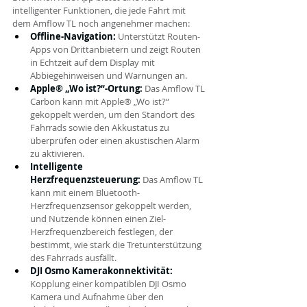
intelligenter Funktionen, die jede Fahrt mit 
dem Amflow TL noch angenehmer machen:
Offline-Navigation:
 Unterstützt Routen-
Apps von Drittanbietern und zeigt Routen 
in Echtzeit auf dem Display mit 
Abbiegehinweisen und Warnungen an.
Apple® „Wo ist?“-Ortung:
 Das Amflow TL 
Carbon kann mit Apple® „Wo ist?“ 
gekoppelt werden, um den Standort des 
Fahrrads sowie den Akkustatus zu 
überprüfen oder einen akustischen Alarm 
zu aktivieren.
Intelligente 
Herzfrequenzsteuerung:
 Das Amflow TL 
kann mit einem Bluetooth-
Herzfrequenzsensor gekoppelt werden, 
und Nutzende können einen Ziel-
Herzfrequenzbereich festlegen, der 
bestimmt, wie stark die Tretunterstützung 
des Fahrrads ausfällt.
DJI Osmo Kamerakonnektivität: 
Kopplung einer kompatiblen DJI Osmo 
Kamera und Aufnahme über den 