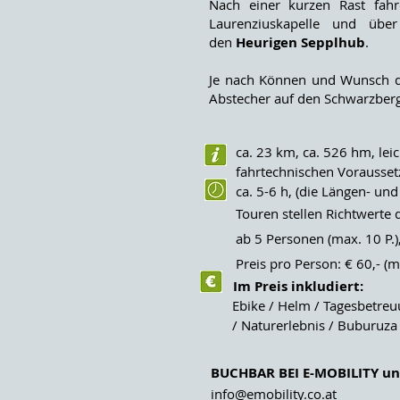
Nach einer kurzen Rast fah
Laurenziuskapelle und übe
den
Heurigen Sepplhub
.
Je nach Können und Wunsch de
Abstecher auf den Schwarzberg
ca. 23 km, ca. 526 hm, leicht
fahrtechnischen Voraussetzu
ca. 5-6 h, (die Längen- und
Touren stellen Richtwerte dar
ab 5 Personen (max. 10 P.),
Preis pro Person: € 60,- (mi
Im Preis inkludiert:
​
Ebike / Helm / Tagesbetreuun
/ Naturerlebnis / Buburuza 
BUCHBAR BEI E-MOBILITY un
info@emobility.co.at