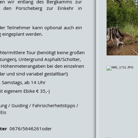
ren wir entlang des Bergkamms zur
r den Porscheberg zur Einkehr in
r Teilnehmer kann optional auch ein
 eingeplant werden.
e/mittlere Tour (benötigt keine großen
ngen), Untergrund Asphalt/Schotter,
 Höhenmeterangaben bei den einzelnen
 und sind variabel gestaltbar!)
 Samstags, ab 14 Uhr
t eigenem Ebike € 35,-)
g / Guiding / Fahrsicherheitstipps /
Eis
ter
0676/5646261oder