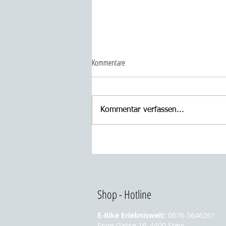
Kommentare
Kommentar verfassen...
BETRIEBSURLAUB VOM 08. - 16. AUGUST
Shop - Hotline
E-Bike Erlebniswelt
: 0676-
5646261
Enge Gasse 16, 4400 Steyr