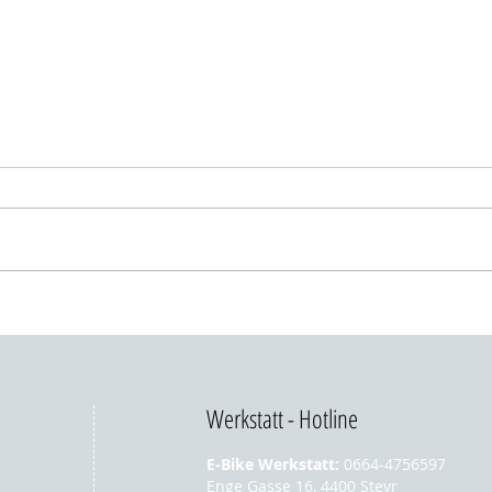
AMFLOW TL CARBON - SUV ZUM
AMFLO
HAMMERPREIS UM NUR € 3500,-
AVINO
Werkstatt - Hotline
E-Bike Werkstatt:
0664-4756597
Enge Gasse 16, 4400 Steyr