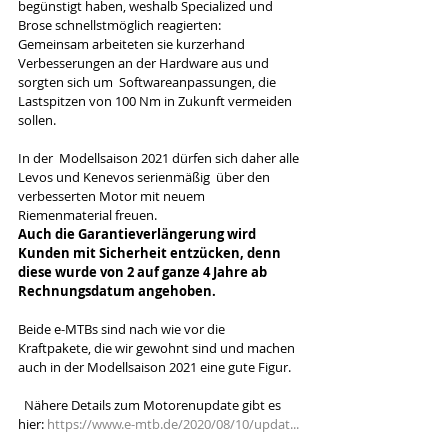
begünstigt haben, weshalb Specialized und 
Brose schnellstmöglich reagierten: 
Gemeinsam arbeiteten sie kurzerhand  
Verbesserungen an der Hardware aus und 
sorgten sich um  Softwareanpassungen, die 
Lastspitzen von 100 Nm in Zukunft vermeiden 
sollen. 
In der  Modellsaison 2021 dürfen sich daher alle 
Levos und Kenevos serienmäßig  über den 
verbesserten Motor mit neuem 
Riemenmaterial freuen. 
Auch die Garantieverlängerung wird 
Kunden mit Sicherheit entzücken, denn 
diese wurde von 2 auf ganze 4 Jahre ab 
Rechnungsdatum angehoben.
Beide e-MTBs sind nach wie vor die 
Kraftpakete, die wir gewohnt sind und machen 
auch in der Modellsaison 2021 eine gute Figur. 
  Nähere Details zum Motorenupdate gibt es 
hier: 
https://www.e-mtb.de/2020/08/10/updat...