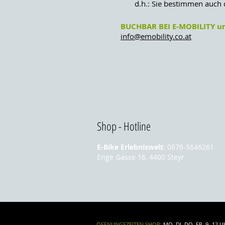
d.h.: Sie bestimmen auch de
​​
BUCHBAR BEI E-MOBILITY u
info@emobility.co.at
Shop - Hotline
E-Bike Erlebniswelt
: 0676-
5646261
Enge Gasse 16, 4400 Steyr
ÖFFNUNGSZEITEN SHOP:
MO, DI, DO, FR 9 -12 