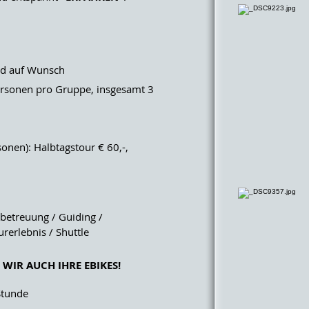
ad auf Wunsch
sonen pro Gruppe, insgesamt 3
nen): Halbtagstour € 60,-,
etreuung / Guiding /
erlebnis / Shuttle
WIR AUCH IHRE EBIKES!
Stunde