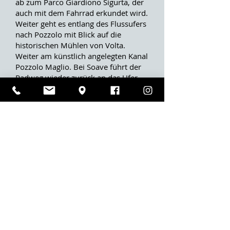
ab zum Parco Giardiono Sigurta, der
auch mit dem Fahrrad erkundet wird.
Weiter geht es entlang des Flussufers
nach Pozzolo mit Blick auf die
historischen Mühlen von Volta.
Weiter am künstlich angelegten Kanal
Pozzolo Maglio. Bei Soave führt der
Radweg wieder zurück an das Ufer
des Mincio. Durch weite Felder
nähert man sich dann Mantua. In der
wunderschönen Renaissance-Stadt
hat man ausreichend zeit für eine
Besichtigung, bevor es mit dem Bus
zurück ins Hotel geht.
6. Tag: Heimreise
Man verlässt Venetien und mit dem
Bus geht es zurück nach OÖ.