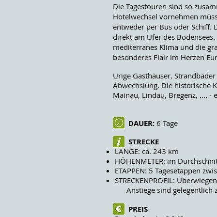
Die Tagestouren sind so zusamm
Hotelwechsel vornehmen müss
entweder per Bus oder Schiff. 
direkt am Ufer des Bodensees. Di
mediterranes Klima und die gra
besonderes Flair im Herzen Eu
Urige Gasthäuser, Strandbäder
Abwechslung. Die historische K
Mainau, Lindau, Bregenz, .... - 
DAUER:
6 Tage
STRECKE
LÄNGE: ca. 243 km
HÖHENMETER: im Durchschnitt
ETAPPEN: 5 Tagesetappen zwi
STRECKENPROFIL: Überwiegend 
Anstiege sind gelegentlich z
PREIS