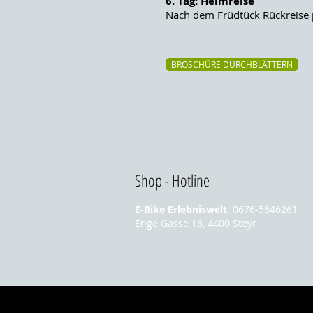
6. Tag: Heimreise
Nach dem Früdtück Rückreise 
BROSCHÜRE DURCHBLÄTTERN
Shop - Hotline
E-Bike Erlebniswelt
: 0676-
5646261
Enge Gasse 16, 4400 Steyr