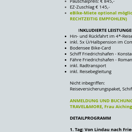
Pauschalpreis: € 845,-
EZ-Zuschlag € 145,-
eBike-Miete optional mögli
RECHTZEITIG EMPFOHLEN)
I
NKLUDIERTE LEISTUNG
Hin- und Rückfahrt im 4*-Rei
inkl. 5x Ü/Halbpension im Com
Bodensee Bike-Card
Schiff Friedrichshafen - Konst
Fähre Friedrichshafen - Roma
inkl. Radtransport
inkl. Reisebegleitung
Nicht inbegriffen:
Reiseversicherungspaket, Schiff
ANMELDUNG UND BUCHUNG 
TRAVEL&MORE, Frau Aiching
DETAILPROGRAMM
1. Tag: Von Lindau nach Fri