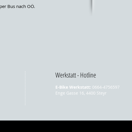
per Bus nach OÖ.
Werkstatt - Hotline
E-Bike Werkstatt:
0664-4756597
Enge Gasse 16, 4400 Steyr